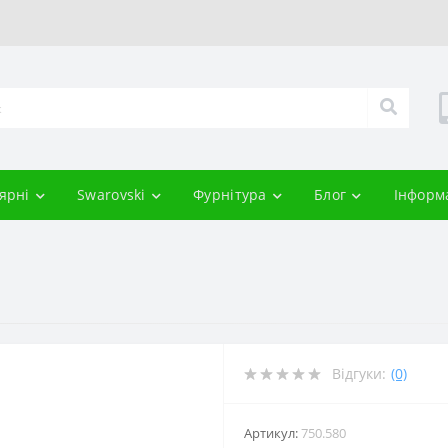
ярні
Swarovski
Фурнітура
Блог
Інформ
Відгуки:
(0)
Артикул:
750.580