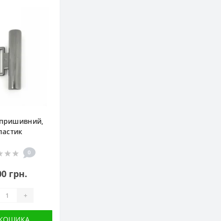
 пришивний,
ластик
0
00 грн.
+
 КОШИКА