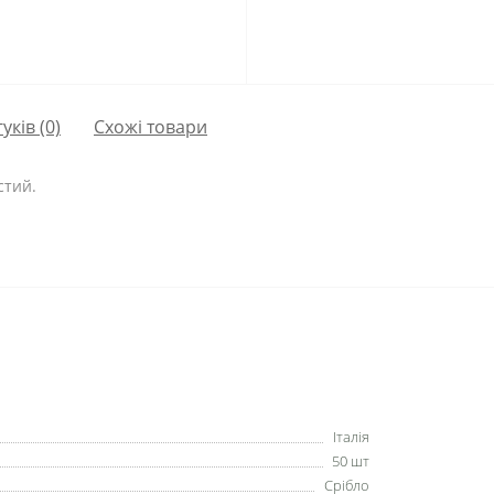
гуків (0)
Схожі товари
стий.
Італія
50 шт
Срібло