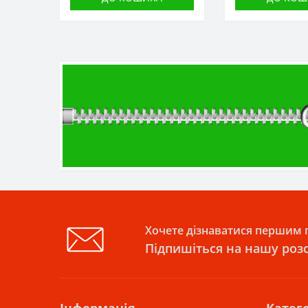
Хочете дізнаватися першим п
Підпишіться на нашу роз