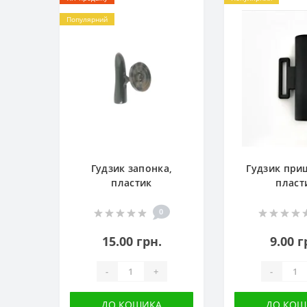
Популярний
Гудзик запонка,
Гудзик при
пластик
пласт
0
15.00 грн.
9.00 г
-
+
-
ДО КОШИКА
ДО КОШ