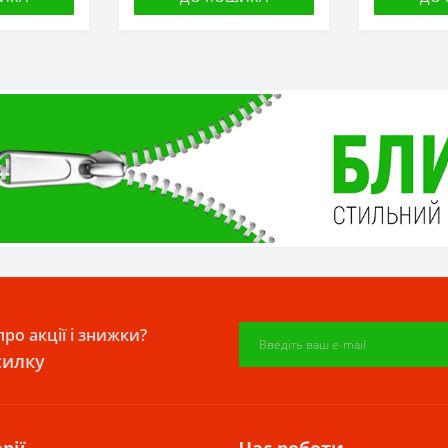
ро акції і знижки?
силку