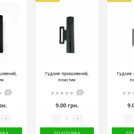
шивний,
Гудзик пришивний,
Гудзик
ик
пластик
п
0
0
рн.
9.00 грн.
9.
+
-
+
-
ИКА
ДО КОШИКА
ДО