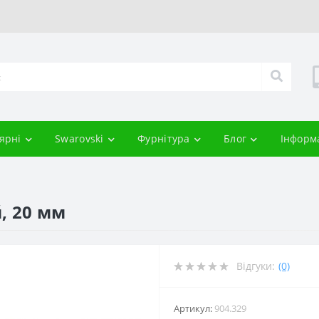
ярні
Swarovski
Фурнітура
Блог
Інформ
, 20 мм
Відгуки:
(0)
Артикул:
904.329