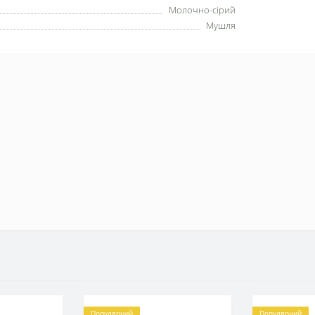
Молочно-сірий
Мушля
Популярний
Популярний