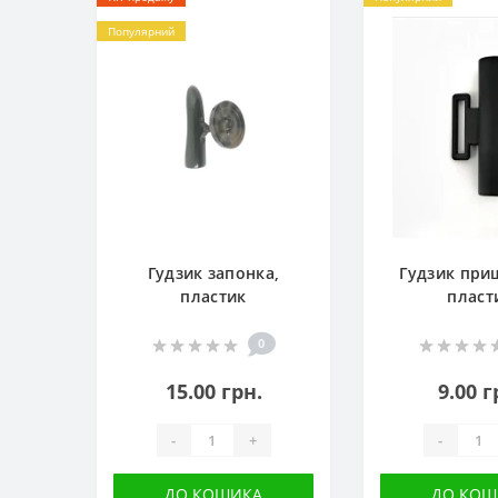
Популярний
Гудзик запонка,
Гудзик при
пластик
пласт
0
15.00 грн.
9.00 г
-
+
-
ДО КОШИКА
ДО КОШ