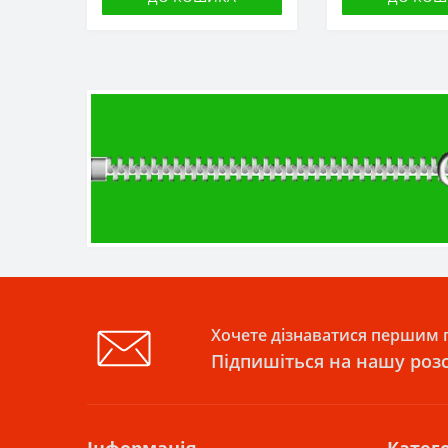
Хочете дізнаватися першим п
Підпишіться на нашу роз