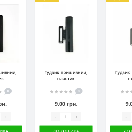
шивний,
Гудзик пришивний,
Гудзик
ик
пластик
п
0
0
рн.
9.00 грн.
9.
+
-
+
-
ИКА
ДО КОШИКА
ДО