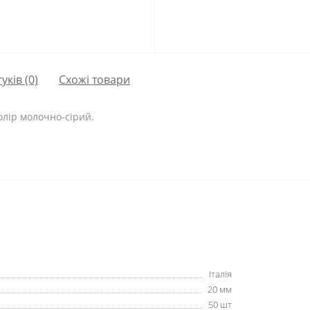
гуків (0)
Схожі товари
олір молочно-сірий.
Італія
20 мм
50 шт