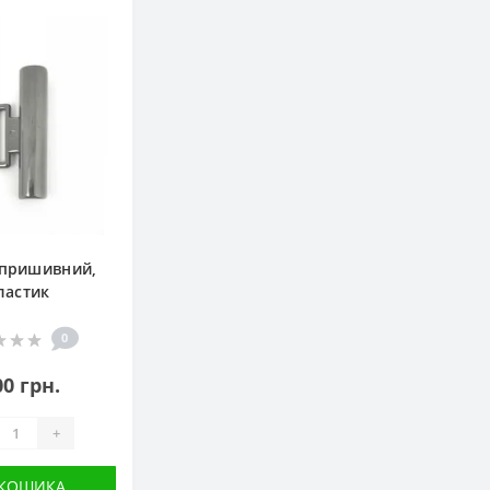
 пришивний,
ластик
0
00 грн.
+
 КОШИКА