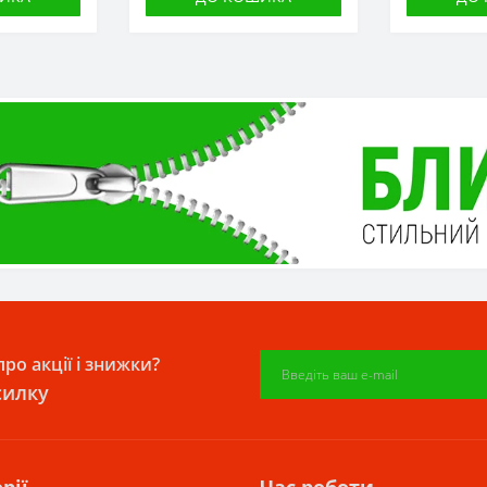
ро акції і знижки?
силку