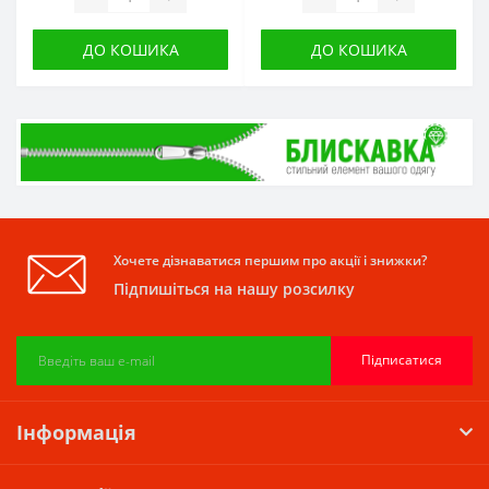
ДО КОШИКА
ДО КОШИКА
Хочете дізнаватися першим про акції і знижки?
Підпишіться на нашу розсилку
Підписатися
Інформація