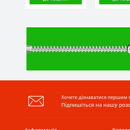
Хочете дізнаватися першим п
Підпишіться на нашу роз