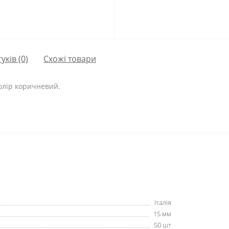
гуків (0)
Схожі товари
колір коричневий.
Італія
15 мм
50 шт