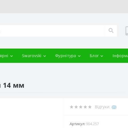
ярні
Swarovski
Фурнітура
Блог
Інформ
 14 мм
Відгуки:
(0)
Артикул:
904.257