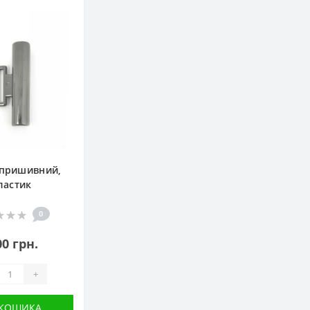
 пришивний,
ластик
0
00 грн.
+
 КОШИКА