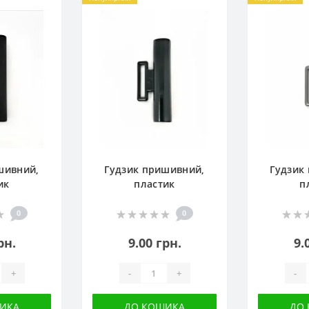
шивний,
Гудзик пришивний,
Гудзик
ик
пластик
п
0
0
рн.
9.00 грн.
9.
+
-
+
-
ИКА
ДО КОШИКА
ДО