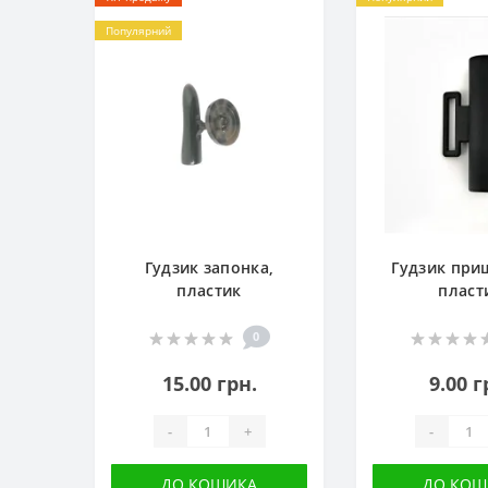
Популярний
Гудзик запонка,
Гудзик при
пластик
пласт
0
15.00 грн.
9.00 г
-
+
-
ДО КОШИКА
ДО КОШ