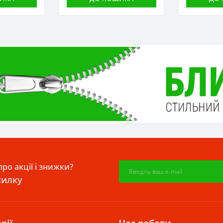
ро акції і знижки?
силку