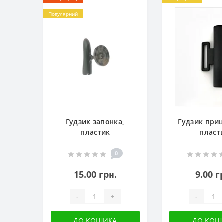
Популярний
Гудзик запонка,
Гудзик при
пластик
пласт
0
15.00 грн.
9.00 г
-
+
-
ДО КОШИКА
ДО КОШ