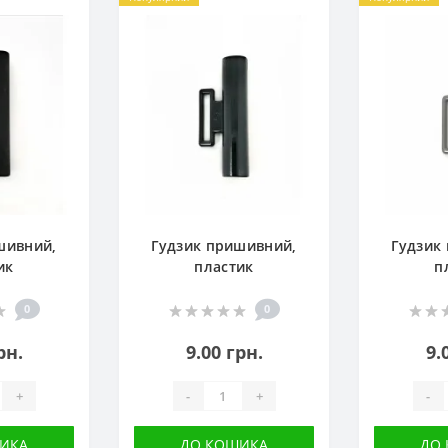
шивний,
Гудзик пришивний,
Гудзик
ик
пластик
п
0
0
рн.
9.00 грн.
9.
+
-
+
-
ИКА
ДО КОШИКА
ДО