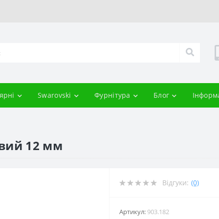
ярні
Swarovski
Фурнітура
Блог
Інформ
вий 12 мм
Відгуки:
(0)
Артикул:
903.182