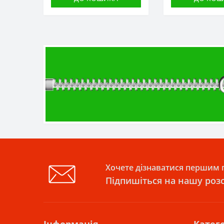
Хочете дізнаватися першим п
Підпишіться на нашу роз