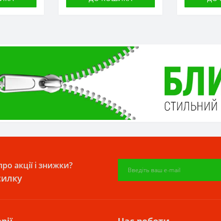
ро акції і знижки?
силку