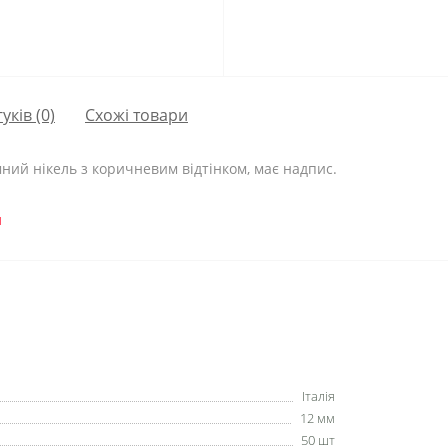
гуків (0)
Схожі товари
ний нікель з коричневим відтінком, має надпис.
и
Італія
12 мм
50 шт