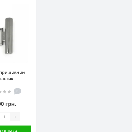
 пришивний,
ластик
0
00 грн.
+
 КОШИКА