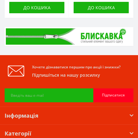
ДО КОШИКА
ДО КОШИКА
Хочете дізнаватися першим про акції і знижки?
Підпишіться на нашу розсилку
Підписатися
Інформація
Категорії